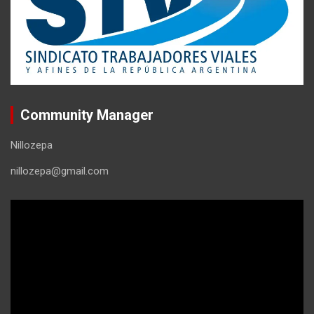
Community Manager
Nillozepa
nillozepa@gmail.com
Reproductor
de
vídeo