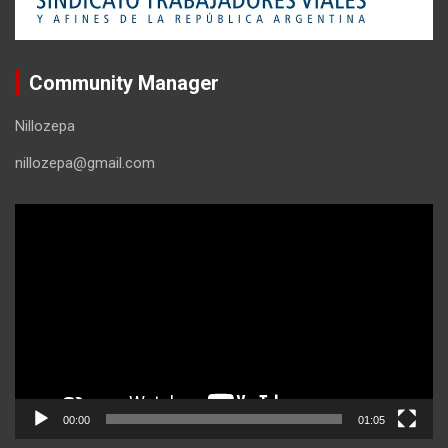
Community Manager
Nillozepa
nillozepa@gmail.com
Reproductor
de
vídeo
00:00
01:05