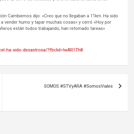
ión Cambiemos dijo: «Creo que no llegaban a 11km. Ha sido
ir a vender humo y tapar muchas cosas» y cerró «Hoy por
añeros están todos trabajando, han retomado tareas»
uacel-ha-sido-desastrosa/?fbclid=IwAR1Th8
SOMOS #STVyARA #SomosViales