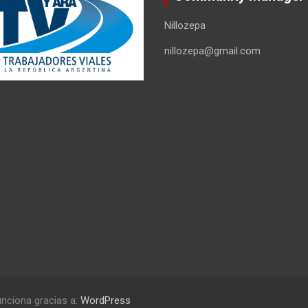
Nillozepa
nillozepa@gmail.com
nciona gracias a:
WordPress