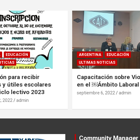
A
EDUCACIÓN
ARGENTINA
EDUCACIÓN
OTICIAS
ULTIMAS NOTICIAS
ón para recibir
Capacitación sobre Vio
 y útiles escolares
en el ￼Ámbito Laboral
iclo lectivo 2023
septiembre 6, 2022
admin
, 2022
admin
Community Manager