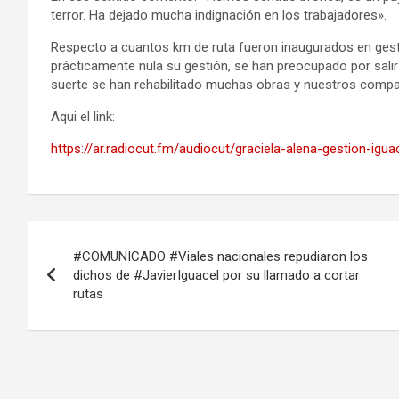
terror. Ha dejado mucha indignación en los trabajadores».
Respecto a cuantos km de ruta fueron inaugurados en gest
prácticamente nula su gestión, se han preocupado por sal
suerte se han rehabilitado muchas obras y nuestros comp
Aqui el link:
https://ar.radiocut.fm/audiocut/graciela-alena-gestion-ig
Navegación
#COMUNICADO #Viales nacionales repudiaron los
de
dichos de #JavierIguacel por su llamado a cortar
rutas
entradas