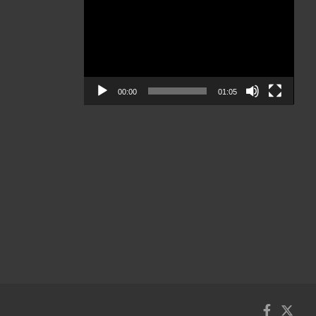
de
vídeo
00:00
01:05