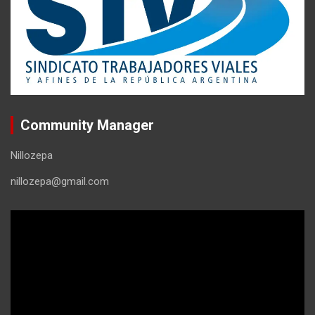
Community Manager
Nillozepa
nillozepa@gmail.com
Reproductor
de
vídeo