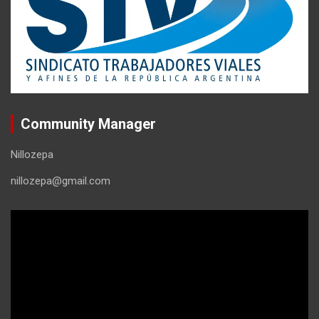
Community Manager
Nillozepa
nillozepa@gmail.com
Reproductor
de
vídeo