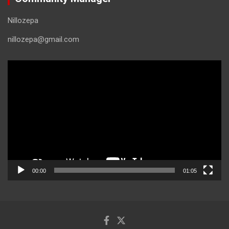
Nillozepa
nillozepa@gmail.com
Reproductor
de
vídeo
00:00
01:05