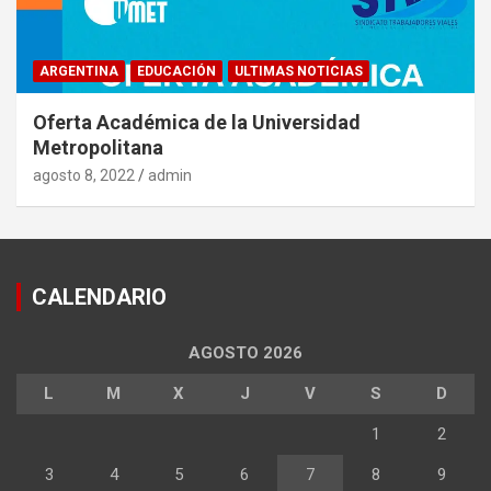
ARGENTINA
EDUCACIÓN
ULTIMAS NOTICIAS
Oferta Académica de la Universidad
Metropolitana
agosto 8, 2022
admin
CALENDARIO
AGOSTO 2026
L
M
X
J
V
S
D
1
2
3
4
5
6
7
8
9