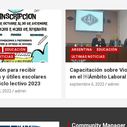
A
EDUCACIÓN
ARGENTINA
EDUCACIÓN
OTICIAS
ULTIMAS NOTICIAS
ón para recibir
Capacitación sobre Vio
 y útiles escolares
en el ￼Ámbito Laboral
iclo lectivo 2023
septiembre 6, 2022
admin
, 2022
admin
Community Manager