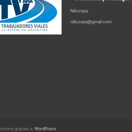
Nillozepa
nillozepa@gmail.com
nciona gracias a:
WordPress