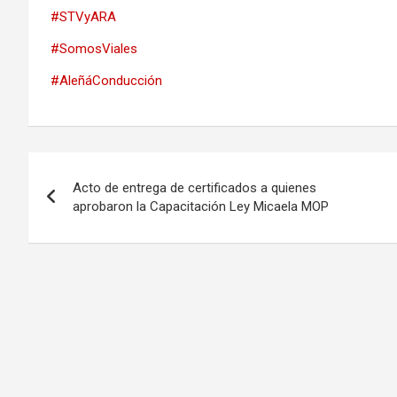
#STVyARA
#SomosViales
#AleñáConducción
Navegación
Acto de entrega de certificados a quienes
de
aprobaron la Capacitación Ley Micaela MOP
entradas