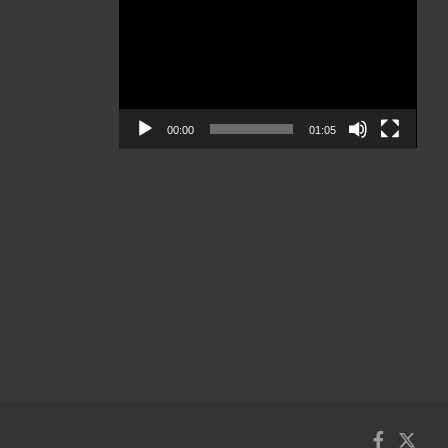
de
vídeo
00:00
01:05