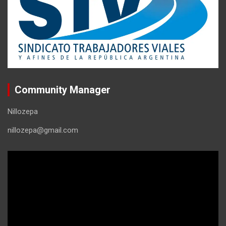
Community Manager
Nillozepa
nillozepa@gmail.com
Reproductor
de
vídeo