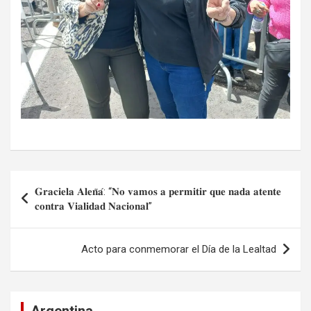
Navegación
𝐆𝐫𝐚𝐜𝐢𝐞𝐥𝐚 𝐀𝐥𝐞𝐧̃𝐚́: “𝐍𝐨 𝐯𝐚𝐦𝐨𝐬 𝐚 𝐩𝐞𝐫𝐦𝐢𝐭𝐢𝐫 𝐪𝐮𝐞 𝐧𝐚𝐝𝐚 𝐚𝐭𝐞𝐧𝐭𝐞
de
𝐜𝐨𝐧𝐭𝐫𝐚 𝐕𝐢𝐚𝐥𝐢𝐝𝐚𝐝 𝐍𝐚𝐜𝐢𝐨𝐧𝐚𝐥”
entradas
Acto para conmemorar el Día de la Lealtad