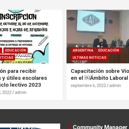
A
EDUCACIÓN
ARGENTINA
EDUCACIÓN
OTICIAS
ULTIMAS NOTICIAS
ón para recibir
Capacitación sobre Vio
 y útiles escolares
en el ￼Ámbito Laboral
iclo lectivo 2023
septiembre 6, 2022
admin
, 2022
admin
Community Manager