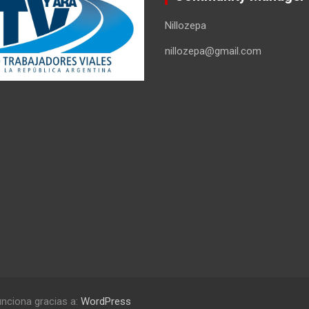
Nillozepa
nillozepa@gmail.com
nciona gracias a:
WordPress