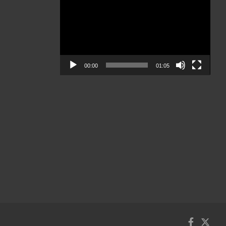
de
vídeo
00:00
01:05